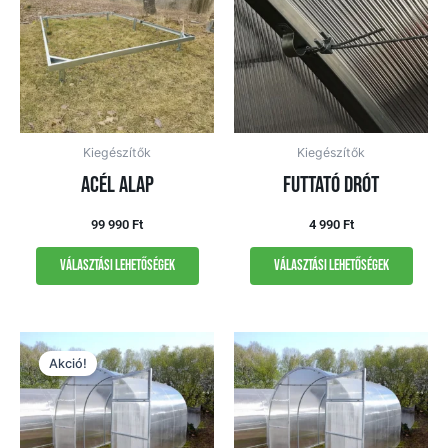
Kiegészítők
Kiegészítők
Acél alap
Futtató drót
99 990
Ft
4 990
Ft
Választási lehetőségek
Választási lehetőségek
Original
Current
price
price
Akció!
was:
is:
179
159
990 Ft.
990 Ft.