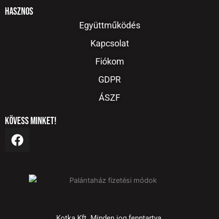
Hasznos
Együttműködés
Kapcsolat
Fiókom
GDPR
ÁSZF
Kövess minket!
F
a
c
e
b
o
o
k
Kotka Kft. Minden jog fenntartva.