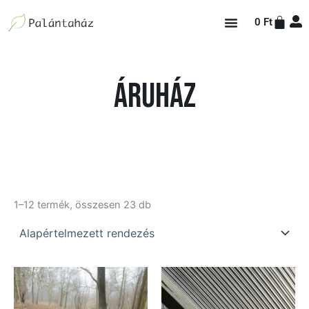
Skip
Kosá
0
Ft
to
content
Áruház
1–12 termék, összesen 23 db