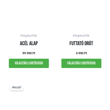
Kiegészítők
Kiegészítők
Acél alap
Futtató drót
99 990
Ft
4 990
Ft
Választási lehetőségek
Választási lehetőségek
Original
Current
price
price
Akció!
was:
is:
179
159
990 Ft.
990 Ft.