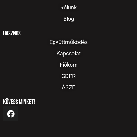
Rólunk
Blog
Hasznos
Együttműködés
Kapcsolat
Fiókom
GDPR
ÁSZF
Kövess minket!
F
a
c
e