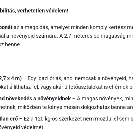
bilitás, verhetetlen védelem!
rbonát
az a megoldás, amelyet minden komoly kertész me
kínál a növényeid számára. A 2,7 méteres belmagasság 
sz benne.
2,7 x 4 m)
– Egy igazi óriás, ahol nemcsak a növényeid,
kat állíthatsz fel, vagy akár ültetőasztalokat is elférnek 
ad növekedés a növényeidnek
– A magas növények, mint
etnek, miközben te kényelmesen dolgozhatsz benne anélk
tlan erő
– Ez a 120 kg-os szerkezet nem mozdul el sem s
növényeid védelmét.