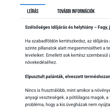
Leírás
További információk
Szélsőséges időjárás és helyhiány – Fagy, 
Ha szabadföldön kertészkedsz, az időjárás 
szinte pillanatok alatt megsemmisítheti a t
leveleiket. Emellett sok kertész szembesül a
növekedéséhez.
Elpusztult palánták, elveszett terméshozam
Nincs is frusztrálóbb, mint amikor a növénye
anyagi veszteségek, a pótlólagos magok, a 
probléma, hogy a kis üvegházak nem nyújtan