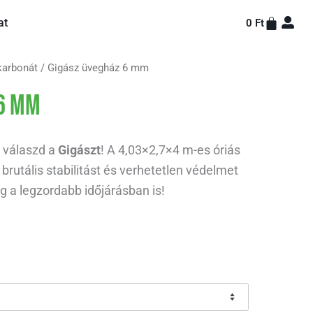
Kosár
at
0
Ft
karbonát
/ Gigász üvegház 6 mm
 6 mm
 válaszd a
Gigászt
! A 4,03×2,7×4 m-es óriás
brutális stabilitást és verhetetlen védelmet
 a legzordabb időjárásban is!