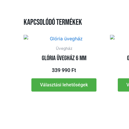
Kapcsolódó termékek
Üvegház
Glória üvegház 6 mm
339 990
Ft
Választási lehetőségek
V