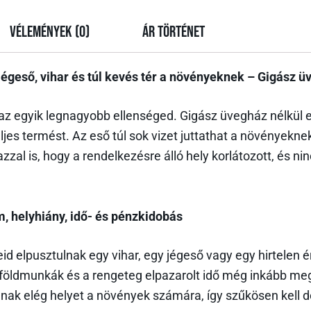
Vélemények (0)
Ár történet
jégeső, vihar és túl kevés tér a növényeknek
–
Gigász ü
az egyik legnagyobb ellenséged. Gigász üvegház nélkül eg
eljes termést. Az eső túl sok vizet juttathat a növényekn
zzal is, hogy a rendelkezésre álló hely korlátozott, és n
, helyhiány, idő- és pénzkidobás
id elpusztulnak egy vihar, egy jégeső vagy egy hirtelen é
földmunkák és a rengeteg elpazarolt idő még inkább megn
ak elég helyet a növények számára, így szűkösen kell d