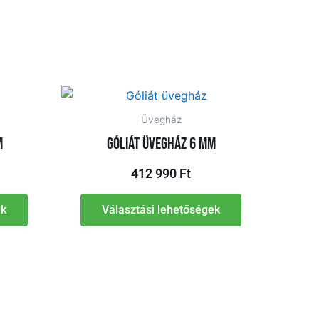
Üvegház
m
Góliát üvegház 6 mm
412 990
Ft
ek
Választási lehetőségek