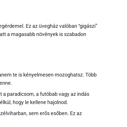
gérdemel. Ez az üvegház valóban “gigászi”
miatt a magasabb növények is szabadon
 hanem te is kényelmesen mozoghatsz. Több
benne.
 a paradicsom, a futóbab vagy az indás
ül, hogy le kellene hajolnod.
zélviharban, sem erős esőben. Ez az