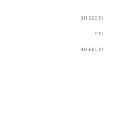
811 990
Ft
0
Ft
811 990
Ft