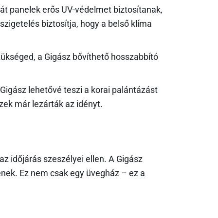
át panelek erős UV-védelmet biztosítanak,
zigetelés biztosítja, hogy a belső klíma
ükséged, a Gigász bővíthető hosszabbító
Gigász lehetővé teszi a korai palántázást
zek már lezárták az idényt.
z időjárás szeszélyei ellen. A Gigász
enek. Ez nem csak egy üvegház – ez a