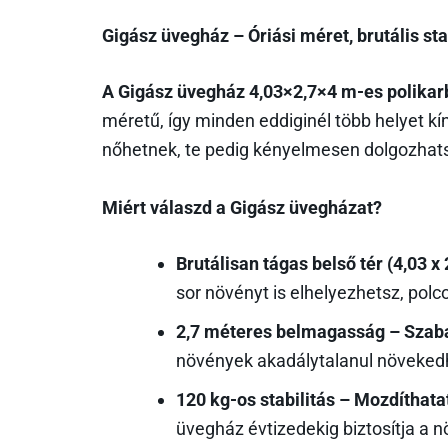
Gigász üvegház – Óriási méret, brutális sta
A Gigász üvegház 4,03×2,7×4 m-es polika
méretű, így minden eddiginél több helyet 
nőhetnek, te pedig kényelmesen dolgozhat
Miért válaszd a Gigász üvegházat?
Brutálisan tágas belső tér (4,03 x 
sor növényt is elhelyezhetsz, polco
2,7 méteres belmagasság – Szab
növények akadálytalanul növekedh
120 kg-os stabilitás – Mozdíthata
üvegház évtizedekig biztosítja a 