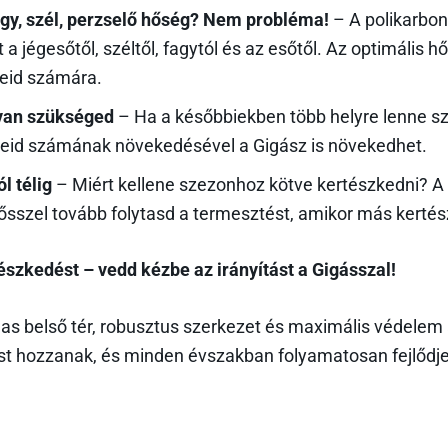
agy, szél, perzselő hőség? Nem probléma!
– A polikarbon
jégesőtől, széltől, fagytól és az esőtől. Az optimális hős
eid számára.
 van szükséged
– Ha a későbbiekben több helyre lenne sz
yeid számának növekedésével a Gigász is növekedhet.
l télig
– Miért kellene szezonhoz kötve kertészkedni? A 
 ősszel tovább folytasd a termesztést, amikor más kertés
tészkedést – vedd kézbe az irányítást a Gigásszal!
s belső tér, robusztus szerkezet és maximális védelem a
ést hozzanak, és minden évszakban folyamatosan fejlődj