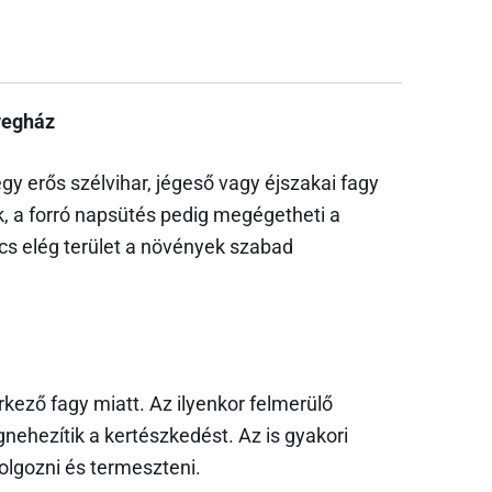
vegház
y erős szélvihar, jégeső vagy éjszakai fagy
ek, a forró napsütés pedig megégetheti a
incs elég terület a növények szabad
rkező fagy miatt. Az ilyenkor felmerülő
ehezítik a kertészkedést. Az is gyakori
olgozni és termeszteni.