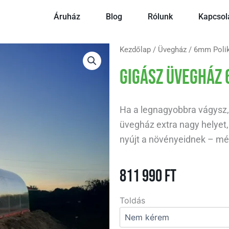
Áruház
Blog
Rólunk
Kapcsol
Kezdőlap
/
Üvegház
/
6mm Poli
Gigász üvegház
Ha a legnagyobbra vágysz,
üvegház extra nagy helyet, 
nyújt a növényeidnek – még
811 990
Ft
Gigász
Toldás
üvegház
6
mm