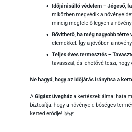
Időjárásálló védelem – Jégeső, f
miközben megvédik a növényeidet a 
mindig megfelelő legyen a növény
Bővíthető, ha még nagyobb térre
elemekkel. Így a jövőben a növén
Teljes éves termesztés – Tavasztó
tavasszal, és lehetővé teszi, hogy
Ne hagyd, hogy az időjárás irányítsa a ker
A
Gigász üvegház
a kertészek álma: hatalma
biztosítja, hogy a növényeid bőséges term
kerted erődje! 🌞🌿